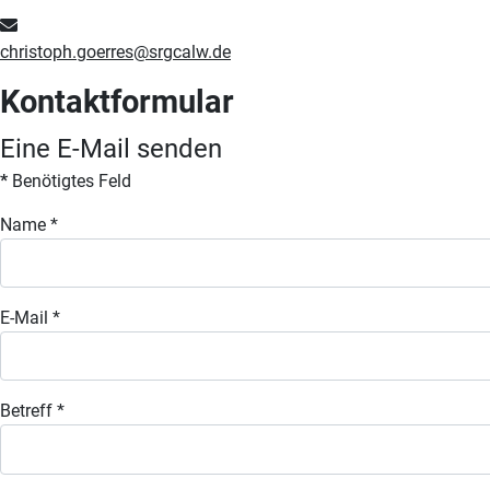
E-Mail
christoph.goerres@srgcalw.de
Kontaktformular
Eine E-Mail senden
*
Benötigtes Feld
Name
*
E-Mail
*
Betreff
*