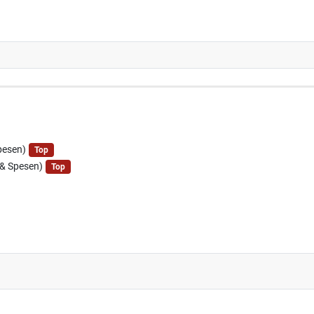
pesen)
Top
 & Spesen)
Top