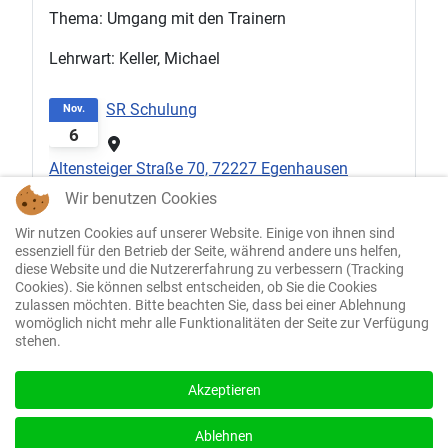
Thema: Umgang mit den Trainern
Lehrwart: Keller, Michael
SR Schulung
Nov.
6
Altensteiger Straße 70, 72227 Egenhausen
Wir benutzen Cookies
06.11.2026
20:00
-
21:00
Thema: Basics, aber Achtung
Wir nutzen Cookies auf unserer Website. Einige von ihnen sind
essenziell für den Betrieb der Seite, während andere uns helfen,
diese Website und die Nutzererfahrung zu verbessern (Tracking
Lehrwart: Schneider, Marcus
Cookies). Sie können selbst entscheiden, ob Sie die Cookies
zulassen möchten. Bitte beachten Sie, dass bei einer Ablehnung
womöglich nicht mehr alle Funktionalitäten der Seite zur Verfügung
stehen.
Akzeptieren
Impressum
Datenschutzerklärung
Ablehnen