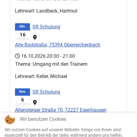
Lehrwart: Landbeck, Hartmut
SR Schulung
Okt.
16
Alte Badstraße, 75394 Oberreichenbach
16.10.2026
20:00
-
21:00
Thema: Umgang mit den Trainern
Lehrwart: Keller, Michael
SR Schulung
Nov.
6
Altensteiger Straße 70, 72227 Egenhausen
Wir benutzen Cookies
06.11.2026
20:00
-
21:00
Thema: Basics, aber Achtung
Wir nutzen Cookies auf unserer Website. Einige von ihnen sind
essenziell für den Betrieb der Seite, während andere uns helfen,